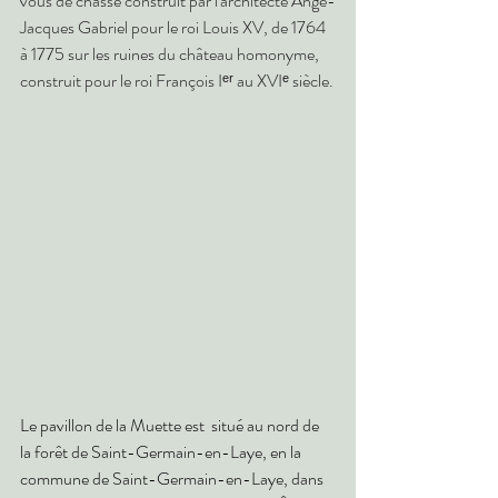
vous de chasse construit par l'architecte Ange-
Jacques Gabriel pour le roi Louis XV, de 1764 
à 1775 sur les ruines du château homonyme, 
construit pour le roi François Iᵉʳ au XVIᵉ siècle.
Le pavillon de la Muette est  situé au nord de 
la 
forêt de Saint-Germain-en-Laye
, en la 
commune de 
Saint-Germain-en-Laye
, dans 