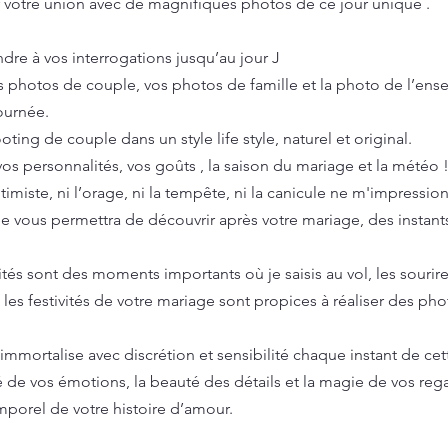
er votre union avec de magnifiques photos de ce jour unique .
ndre à vos interrogations jusqu’au jour J
os photos de couple, vos photos de famille et la photo de l’ens
journée.
oting de couple dans un style life style, naturel et original.
os personnalités, vos goûts , la saison du mariage et la météo 
iste, ni l’orage, ni la tempête, ni la canicule ne m'impressio
e vous permettra de découvrir après votre mariage, des instant
tés sont des moments importants où je saisis au vol, les sourire
t les festivités de votre mariage sont propices à réaliser des phot
’immortalise avec discrétion et sensibilité chaque instant de ce
té de vos émotions, la beauté des détails et la magie de vos reg
mporel de votre histoire d’amour.