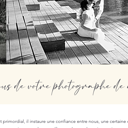
sus de votre photographe d
 primordial, il instaure une confiance entre nous, une certaine c