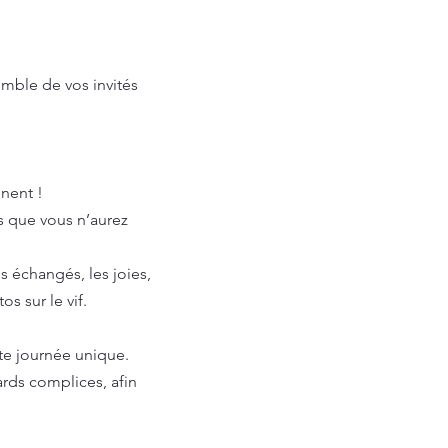
emble de vos invités
!
nnent !
s que vous n’aurez
s échangés, les joies,
os sur le vif.
tte journée unique.
ards complices, afin