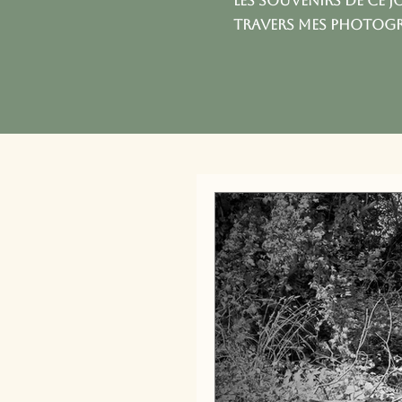
Les souvenirs de ce j
travers mes photogr