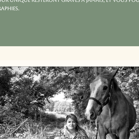
our unique resteront gravés à jamais, et vous pour
aphies.