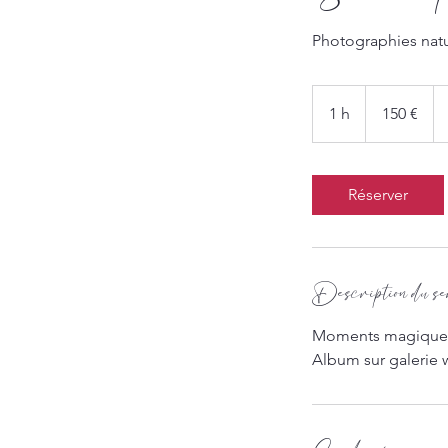
Photographies natu
150
euros
1 h
1
150 €
Réserver
Description du se
Moments magiques de
Album sur galerie 