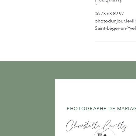
Coordonnées
06 73 63 89 97
photodunjour.levi
Saint-Léger-en-Yvel
​PHOTOGRAPHE DE MARIA
Christelle Levilly