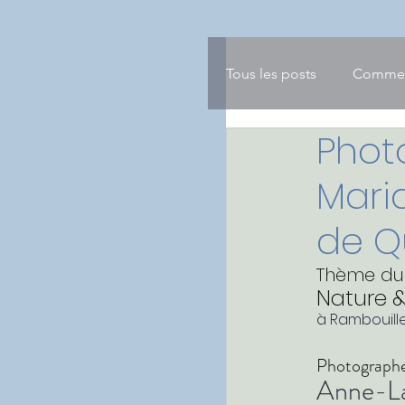
Tous les posts
Comme
Phot
Mari
de Q
Thème du
Nature
&
à Rambouill
Photographe
Anne-La