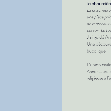
La chaumière
La chaumière 
une pièce prin
de morceaux d
coraux. Le to
J'ai guidé A
Une découver
bucolique.
L'union civil
Anne-Laure & 
religieuse à l'é